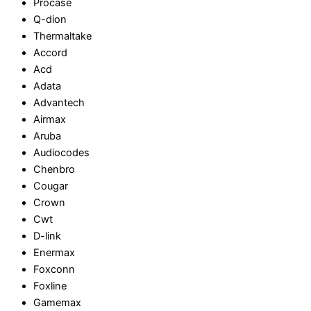
Procase
Q-dion
Thermaltake
Accord
Acd
Adata
Advantech
Airmax
Aruba
Audiocodes
Chenbro
Cougar
Crown
Cwt
D-link
Enermax
Foxconn
Foxline
Gamemax