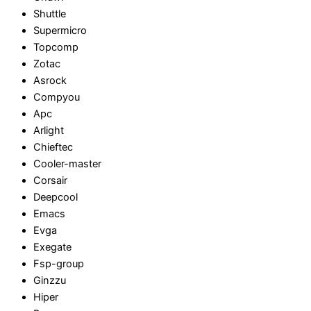
Shuttle
Supermicro
Topcomp
Zotac
Asrock
Compyou
Apc
Arlight
Chieftec
Cooler-master
Corsair
Deepcool
Emacs
Evga
Exegate
Fsp-group
Ginzzu
Hiper